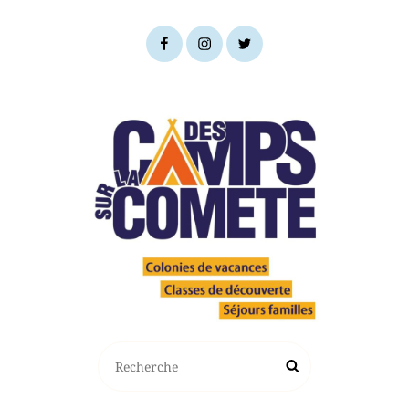
DES CAMPS SUR LA COMÈTE
Colonies De Vacances, Classes De Découverte Et Séjours Familles